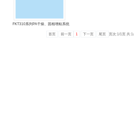
FKT310系列PA干燥、固相增粘系统
首页
前一页
1
下一页
尾页
页次:1/1页 共: