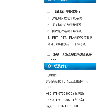
二、 提供切片干燥系统；
1、涤纶切片连续干燥系统
2、尼龙切片连续干燥系统
3、回收瓶片连续干燥系统
4、PBT、PTT、PLA和PPS等其它
高分子材料的结晶、干燥系统
三、瓶级、工业丝级固相聚合设备
（SSP）
1、间歇式固相聚合设备
联系我们
2、聚酯切片连续固相缩聚系统
公司地址：
3、尼龙切片连续固相缩聚系统
郑州高新技术开发区金梭路25号
TEL：
四、色母料干燥设备和计量设备
+86-371-67993079 (市场部)
1、体积式计量设备
+86-371-67988072 (办公室)
2、失重式计量设备
传真：+86-371-67980016